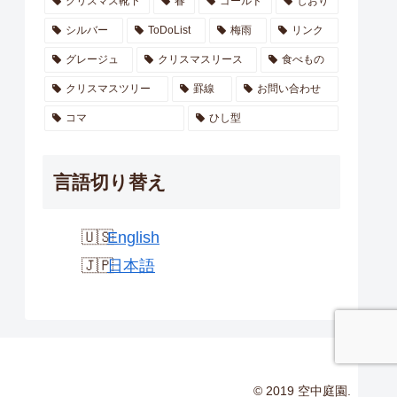
クリスマス靴下
春
ゴールド
しおり
シルバー
ToDoList
梅雨
リンク
グレージュ
クリスマスリース
食べもの
クリスマスツリー
罫線
お問い合わせ
コマ
ひし型
言語切り替え
English
日本語
© 2019 空中庭園.