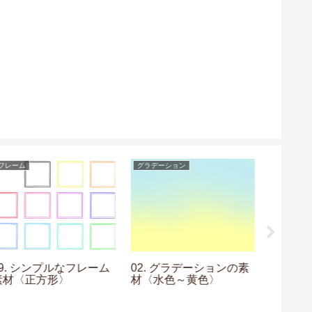
フレーム
グラデーション
フレーム
09. シンプルなフレーム
02. グラデーションの素
13. 
素材〈正方形〉
材〈水色～黄色〉
素材〈