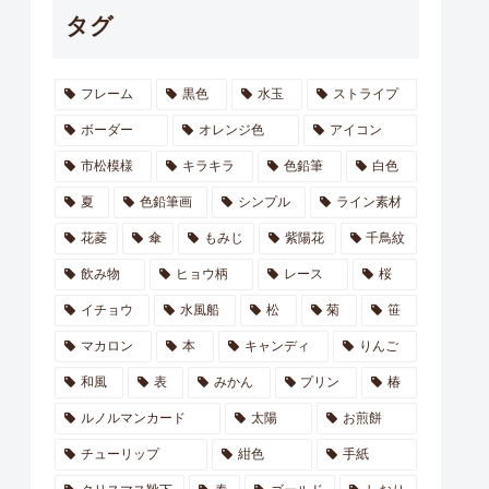
タグ
フレーム
黒色
水玉
ストライプ
ボーダー
オレンジ色
アイコン
市松模様
キラキラ
色鉛筆
白色
夏
色鉛筆画
シンプル
ライン素材
花菱
傘
もみじ
紫陽花
千鳥紋
飲み物
ヒョウ柄
レース
桜
イチョウ
水風船
松
菊
笹
マカロン
本
キャンディ
りんご
和風
表
みかん
プリン
椿
ルノルマンカード
太陽
お煎餅
チューリップ
紺色
手紙