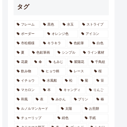
タグ
フレーム
黒色
水玉
ストライプ
ボーダー
オレンジ色
アイコン
市松模様
キラキラ
色鉛筆
白色
夏
色鉛筆画
シンプル
ライン素材
花菱
傘
もみじ
紫陽花
千鳥紋
飲み物
ヒョウ柄
レース
桜
イチョウ
水風船
松
菊
笹
マカロン
本
キャンディ
りんご
和風
表
みかん
プリン
椿
ルノルマンカード
太陽
お煎餅
チューリップ
紺色
手紙