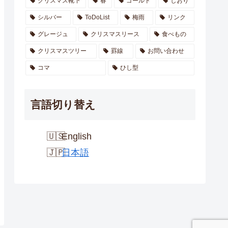
クリスマス靴下
春
ゴールド
しおり
シルバー
ToDoList
梅雨
リンク
グレージュ
クリスマスリース
食べもの
クリスマスツリー
罫線
お問い合わせ
コマ
ひし型
言語切り替え
English
日本語