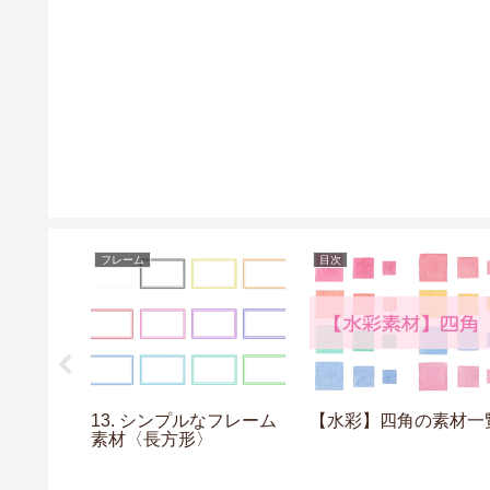
フレーム
目次
の素材〈線
13. シンプルなフレーム
【水彩】四角の素材一
素材〈長方形〉