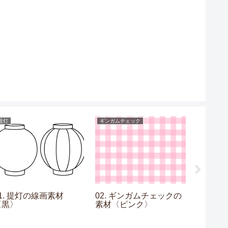
提灯
ギンガムチェック
ストライプ
1. 提灯の線画素材
02. ギンガムチェックの
24. 
〈黒〉
素材〈ピンク〉
線画素