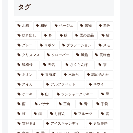
タグ
水彩
和柄
ベージュ
果物
赤色
吹き出し
冬
秋
雪の結晶
猫
グレー
リボン
グラデーション
メモ
クリスマス
クローバー
風船
黄緑色
鱗模様
天気
さくらんぼ
雫
ネオン
青海波
六角形
詰め合わせ
スイカ
アルファベット
キウイ
ケーキ
山
ジンジャークッキー
黒
雨
バナナ
三角
青
手袋
虹
鍵
りぼん
フルーツ
雲
雪だるま
アイスキャンディ
更新履歴