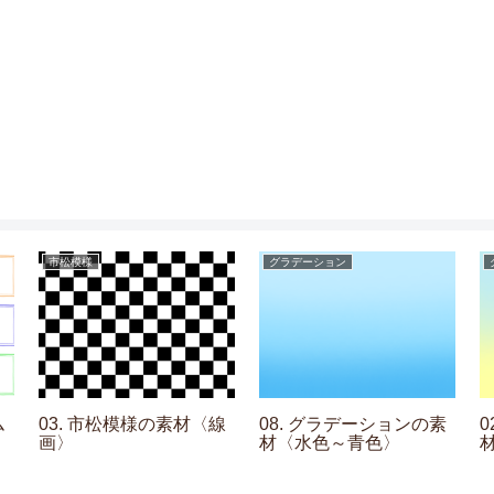
市松模様
グラデーション
ム
03. 市松模様の素材〈線
08. グラデーションの素
画〉
材〈水色～青色〉