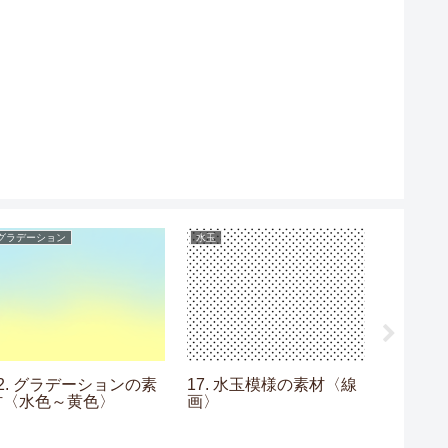
グラデーション
水玉
利用規約
利用規
02. グラデーションの素
17. 水玉模様の素材〈線
材〈水色～黄色〉
画〉