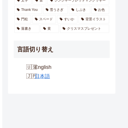
文字
雷
ジンジャーブレッドマンクッキー
Thank You
雪うさぎ
しぶき
お色
門松
スペード
すいか
背景イラスト
落書き
黄
クリスマスプレゼント
言語切り替え
English
日本語