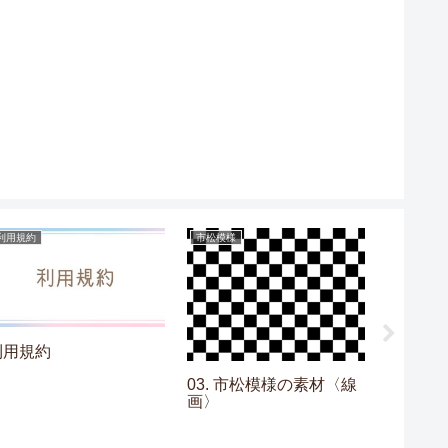
利用規約
市松模様
目次
利用規約
03. 市松模様の素材〈線
【水彩
画〉