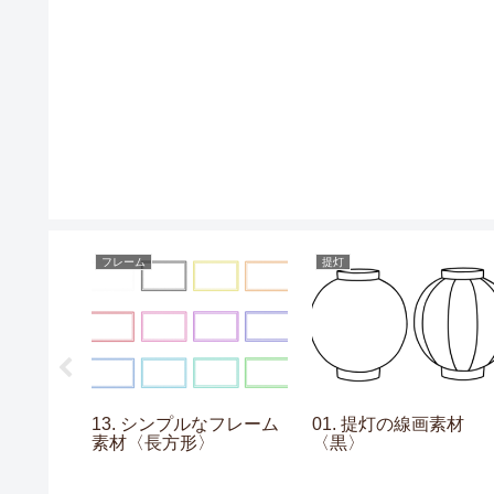
フレーム
提灯
の素材〈線
13. シンプルなフレーム
01. 提灯の線画素材
素材〈長方形〉
〈黒〉