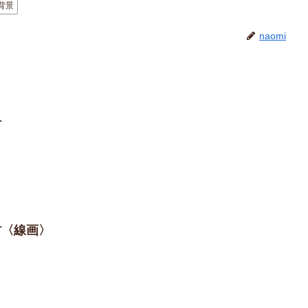
背景
naomi
材
材〈線画〉