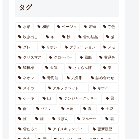
タグ
水彩
和柄
ベージュ
果物
赤色
吹き出し
冬
秋
雪の結晶
猫
グレー
リボン
グラデーション
メモ
クリスマス
クローバー
風船
黄緑色
鱗模様
天気
さくらんぼ
雫
ネオン
青海波
六角形
詰め合わせ
スイカ
アルファベット
キウイ
ケーキ
山
ジンジャークッキー
黒
雨
バナナ
三角
青
手袋
虹
鍵
りぼん
フルーツ
雲
雪だるま
アイスキャンディ
更新履歴