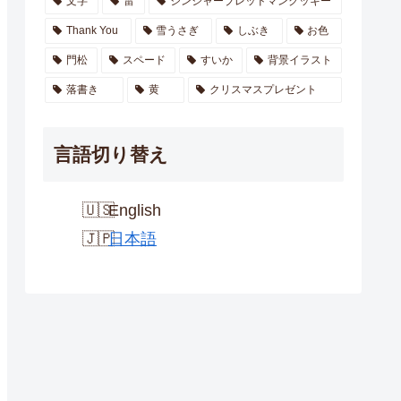
文字
雷
ジンジャーブレッドマンクッキー
Thank You
雪うさぎ
しぶき
お色
門松
スペード
すいか
背景イラスト
落書き
黄
クリスマスプレゼント
言語切り替え
English
日本語