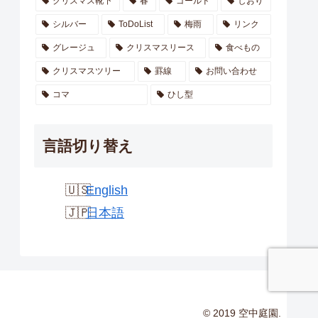
クリスマス靴下
春
ゴールド
しおり
シルバー
ToDoList
梅雨
リンク
グレージュ
クリスマスリース
食べもの
クリスマスツリー
罫線
お問い合わせ
コマ
ひし型
言語切り替え
English
日本語
© 2019 空中庭園.