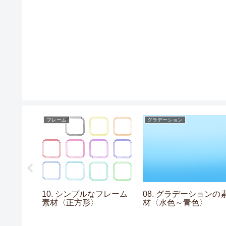
フレーム
グラデーション
イチョウの
10. シンプルなフレーム
08. グラデーションの
素材〈正方形〉
材〈水色～青色〉