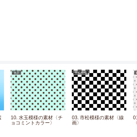
水玉
市松模様
素
10. 水玉模様の素材〈チ
03. 市松模様の素材〈線
ョコミントカラー〉
画〉