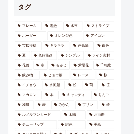
タグ
フレーム
黒色
水玉
ストライプ
ボーダー
オレンジ色
アイコン
市松模様
キラキラ
色鉛筆
白色
夏
色鉛筆画
シンプル
ライン素材
花菱
傘
もみじ
紫陽花
千鳥紋
飲み物
ヒョウ柄
レース
桜
イチョウ
水風船
松
菊
笹
マカロン
本
キャンディ
りんご
和風
表
みかん
プリン
椿
ルノルマンカード
太陽
お煎餅
チューリップ
紺色
手紙