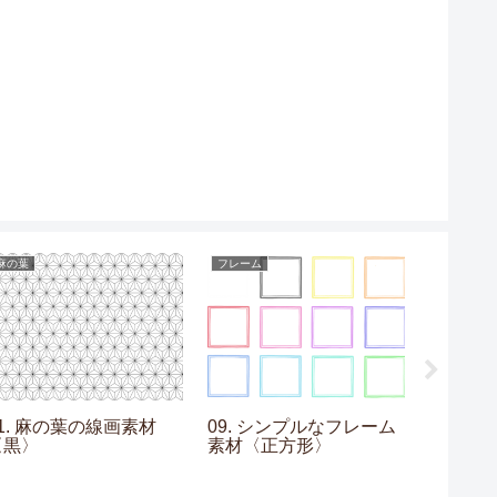
麻の葉
フレーム
ストライプ
01. 麻の葉の線画素材
09. シンプルなフレーム
06. 
〈黒〉
素材〈正方形〉
〈水色×