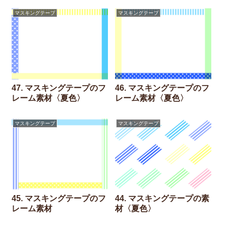
マスキングテープ
マスキングテープ
47. マスキングテープのフ
46. マスキングテープのフ
レーム素材〈夏色〉
レーム素材〈夏色〉
マスキングテープ
マスキングテープ
45. マスキングテープのフ
44. マスキングテープの素
レーム素材
材〈夏色〉