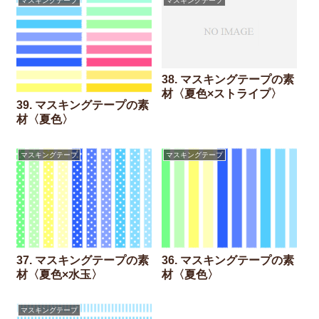
マスキングテープ
マスキングテープ
38. マスキングテープの素
材〈夏色×ストライプ〉
39. マスキングテープの素
材〈夏色〉
マスキングテープ
マスキングテープ
37. マスキングテープの素
36. マスキングテープの素
材〈夏色×水玉〉
材〈夏色〉
マスキングテープ