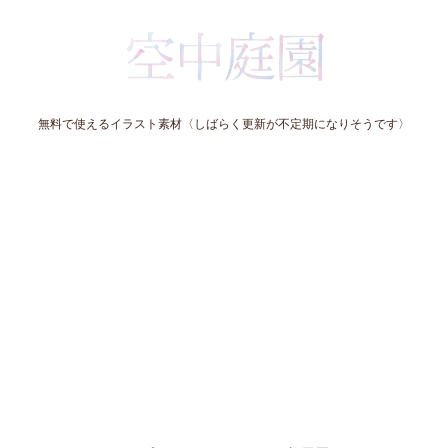
無料で使えるイラスト素材〈しばらく更新が不定期になりそうです〉