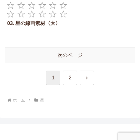
03. 星の線画素材〈大〉
次のページ
次
1
2
へ
ホーム
星