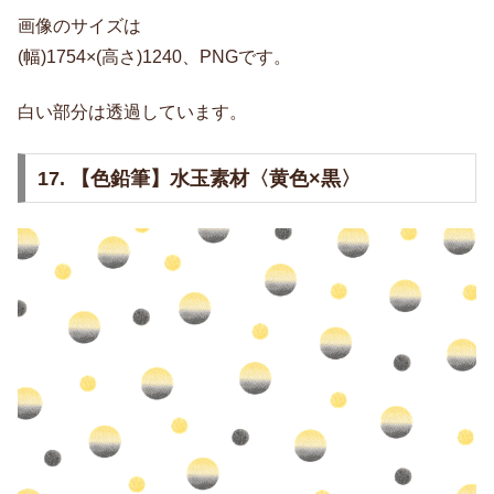
画像のサイズは
(幅)1754×(高さ)1240、PNGです。
白い部分は透過しています。
17. 【色鉛筆】水玉素材〈黄色×黒〉