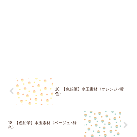
16. 【色鉛筆】水玉素材〈オレンジ×黄
色〉
18. 【色鉛筆】水玉素材〈ベージュ×緑
色〉