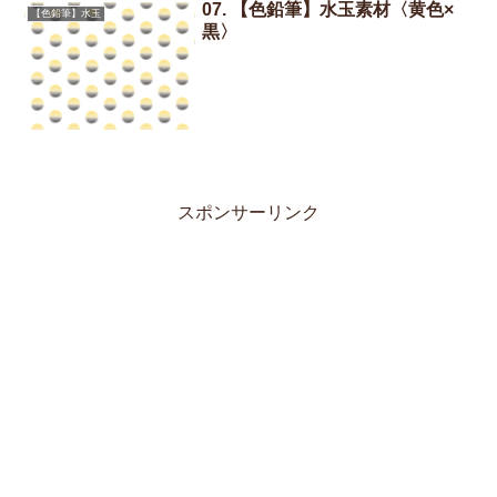
07. 【色鉛筆】水玉素材〈黄色×
【色鉛筆】水玉
黒〉
スポンサーリンク