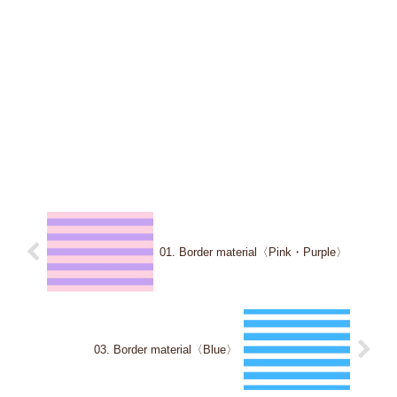
01. Border material〈Pink・Purple〉
03. Border material〈Blue〉