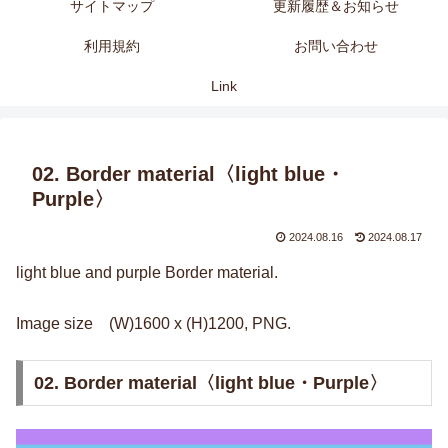
サイトマップ
更新履歴＆お知らせ
利用規約
お問い合わせ
Link
02. Border material〈light blue・
Purple〉
2024.08.16
2024.08.17
light blue and purple Border material.
Image size (W)1600 x (H)1200, PNG.
02. Border material〈light blue・Purple〉