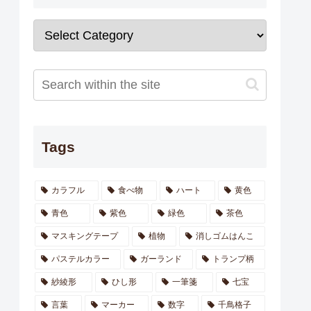
Tags
カラフル
食べ物
ハート
黄色
青色
紫色
緑色
茶色
マスキングテープ
植物
消しゴムはんこ
パステルカラー
ガーランド
トランプ柄
紗綾形
ひし形
一筆箋
七宝
言葉
マーカー
数字
千鳥格子