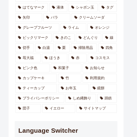
はてなマーク
液体
シャボン玉
タグ
矢印
バラ
クリームソーダ
グレープフルーツ
ライム
オレンジ
ビックリマーク
きのこ
どんぐり
線
切手
白湯
栗
掃除用品
四角
苺大福
ほうき
赤
コスモス
ピンク色
和菓子
お知らせ
カップケーキ
竹
利用規約
ティーカップ
お年玉
鏡餅
プライバシーポリシー
しめ縄飾り
蹄鉄
団子
イエロー
サイトマップ
Language Switcher