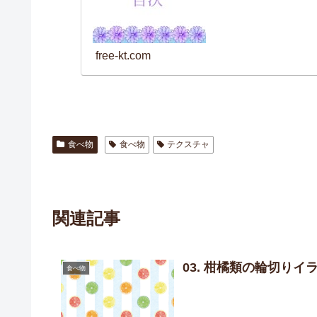
free-kt.com
食べ物
食べ物
テクスチャ
関連記事
03. 柑橘類の輪切りイ
食べ物