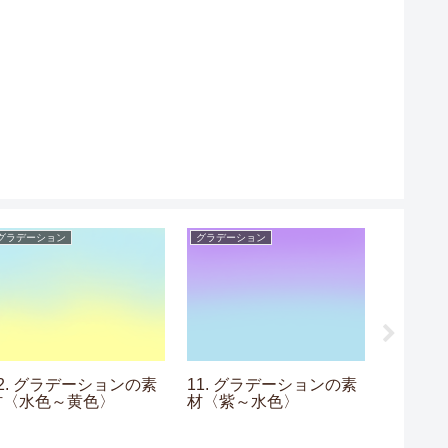
グラデーション
グラデーション
フレーム
02. グラデーションの素
11. グラデーションの素
09. 
材〈水色～黄色〉
材〈紫～水色〉
素材〈