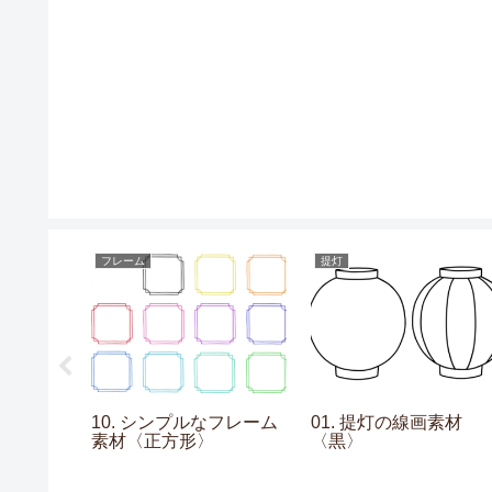
フレーム
提灯
の素材〈線
10. シンプルなフレーム
01. 提灯の線画素材
素材〈正方形〉
〈黒〉