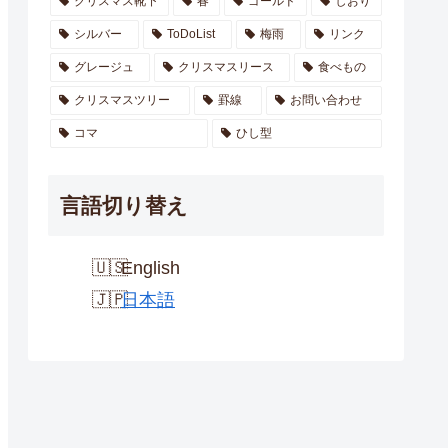
クリスマス靴下
春
ゴールド
しおり
シルバー
ToDoList
梅雨
リンク
グレージュ
クリスマスリース
食べもの
クリスマスツリー
罫線
お問い合わせ
コマ
ひし型
言語切り替え
English
日本語