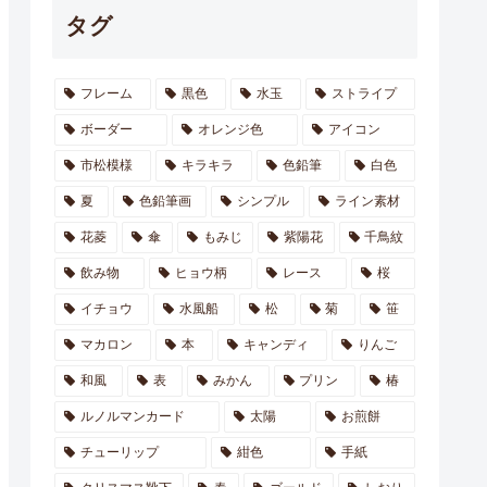
タグ
フレーム
黒色
水玉
ストライプ
ボーダー
オレンジ色
アイコン
市松模様
キラキラ
色鉛筆
白色
夏
色鉛筆画
シンプル
ライン素材
花菱
傘
もみじ
紫陽花
千鳥紋
飲み物
ヒョウ柄
レース
桜
イチョウ
水風船
松
菊
笹
マカロン
本
キャンディ
りんご
和風
表
みかん
プリン
椿
ルノルマンカード
太陽
お煎餅
チューリップ
紺色
手紙