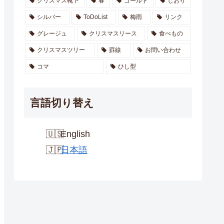
クリスマス靴下
春
ゴールド
しおり
シルバー
ToDoList
梅雨
リンク
グレージュ
クリスマスリース
食べもの
クリスマスツリー
罫線
お問い合わせ
コマ
ひし型
言語切り替え
English
日本語