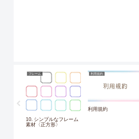
フレーム
利用規約
利用規約
ションの素
10. シンプルなフレーム
〉
素材〈正方形〉