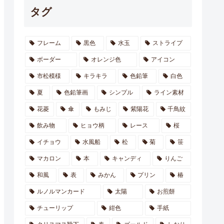
タグ
フレーム
黒色
水玉
ストライプ
ボーダー
オレンジ色
アイコン
市松模様
キラキラ
色鉛筆
白色
夏
色鉛筆画
シンプル
ライン素材
花菱
傘
もみじ
紫陽花
千鳥紋
飲み物
ヒョウ柄
レース
桜
イチョウ
水風船
松
菊
笹
マカロン
本
キャンディ
りんご
和風
表
みかん
プリン
椿
ルノルマンカード
太陽
お煎餅
チューリップ
紺色
手紙