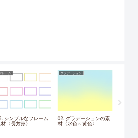
フレーム
グラデーション
フレーム
13. シンプルなフレーム
02. グラデーションの素
14. 
素材〈長方形〉
材〈水色～黄色〉
素材〈