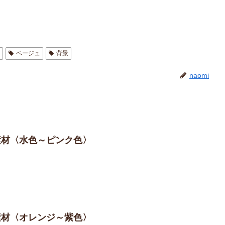
色
ベージュ
背景
naomi
の素材〈水色～ピンク色〉
の素材〈オレンジ～紫色〉