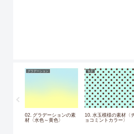
グラデーション
水玉
トライプの
02. グラデーションの素
10. 水玉模様の素材〈
材〈水色～黄色〉
ョコミントカラー〉