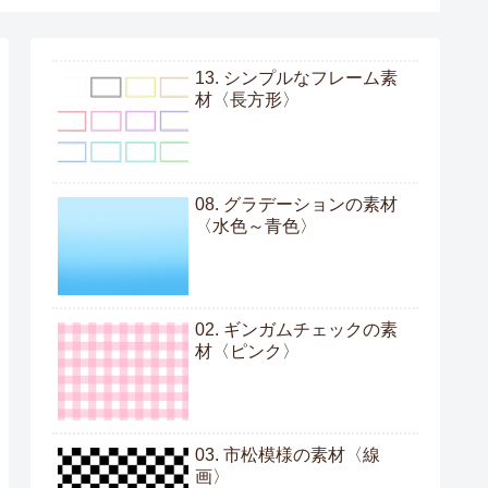
13. シンプルなフレーム素
材〈長方形〉
08. グラデーションの素材
〈水色～青色〉
02. ギンガムチェックの素
材〈ピンク〉
03. 市松模様の素材〈線
画〉