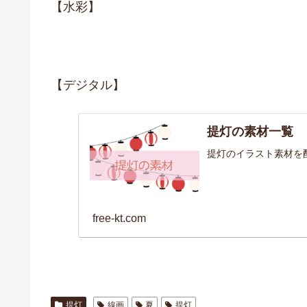
【水彩】
【デジタル】
提灯の素材一覧
提灯のイラスト素材を
free-kt.com
提灯
線画
夏
提灯