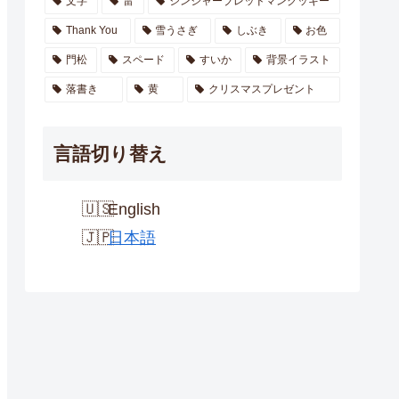
文字
雷
ジンジャーブレッドマンクッキー
Thank You
雪うさぎ
しぶき
お色
門松
スペード
すいか
背景イラスト
落書き
黄
クリスマスプレゼント
言語切り替え
English
日本語