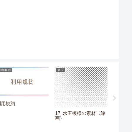
利用規約
水玉
フレーム
利用規約
17. 水玉模様の素材〈線
13. 
画〉
素材〈