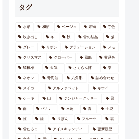
タグ
水彩
和柄
ベージュ
果物
赤色
吹き出し
冬
秋
雪の結晶
猫
グレー
リボン
グラデーション
メモ
クリスマス
クローバー
風船
黄緑色
鱗模様
天気
さくらんぼ
雫
ネオン
青海波
六角形
詰め合わせ
スイカ
アルファベット
キウイ
ケーキ
山
ジンジャークッキー
黒
雨
バナナ
三角
青
手袋
虹
鍵
りぼん
フルーツ
雲
雪だるま
アイスキャンディ
更新履歴