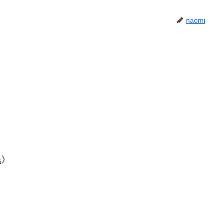
naomi
黒〉