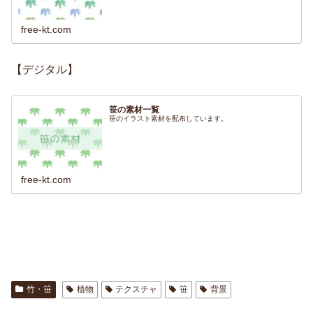
free-kt.com
【デジタル】
笹の素材一覧
笹のイラスト素材を配布しています。
free-kt.com
竹・笹
植物
テクスチャ
笹
背景