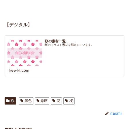
【デジタル】
桜の素材一覧
桜のイラスト素材を配布しています。
free-kt.com
桜
黒色
線画
花
桜
naomi