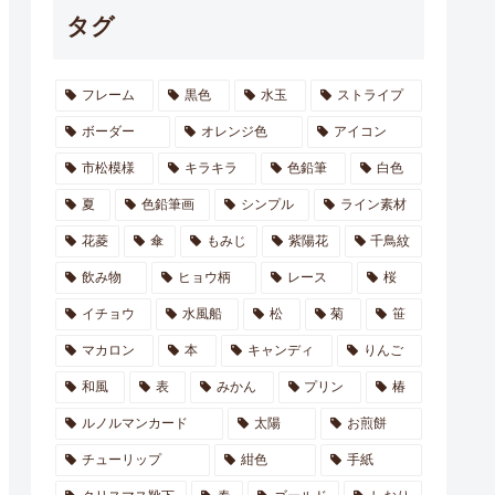
タグ
フレーム
黒色
水玉
ストライプ
ボーダー
オレンジ色
アイコン
市松模様
キラキラ
色鉛筆
白色
夏
色鉛筆画
シンプル
ライン素材
花菱
傘
もみじ
紫陽花
千鳥紋
飲み物
ヒョウ柄
レース
桜
イチョウ
水風船
松
菊
笹
マカロン
本
キャンディ
りんご
和風
表
みかん
プリン
椿
ルノルマンカード
太陽
お煎餅
チューリップ
紺色
手紙