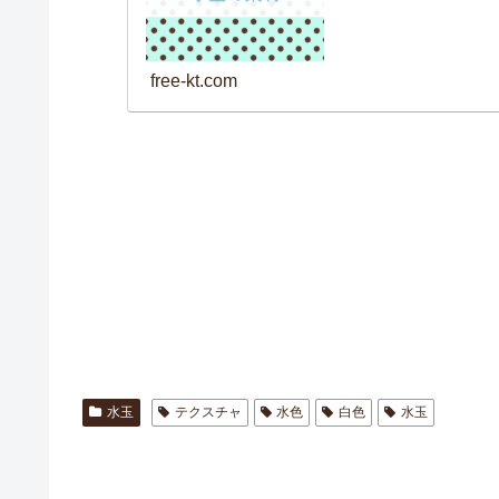
free-kt.com
水玉
テクスチャ
水色
白色
水玉