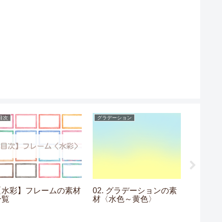
目次
グラデーション
水玉
【水彩】フレームの素材
02. グラデーションの素
17. 
一覧
材〈水色～黄色〉
画〉