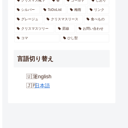
クリスマス靴下
春
ゴールド
しおり
シルバー
ToDoList
梅雨
リンク
グレージュ
クリスマスリース
食べもの
クリスマスツリー
罫線
お問い合わせ
コマ
ひし型
言語切り替え
English
日本語