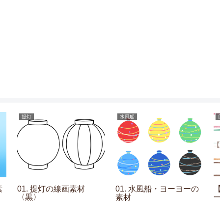
提灯
水風船
素
01. 提灯の線画素材
01. 水風船・ヨーヨーの
〈黒〉
素材