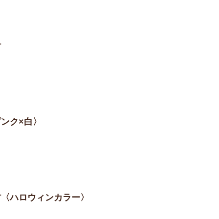
材
ピンク×白〉
素材〈ハロウィンカラー〉