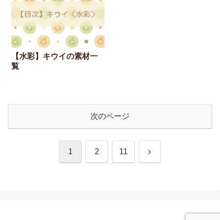
【水彩】キウイの素材一
覧
次のページ
次
1
2
11
へ