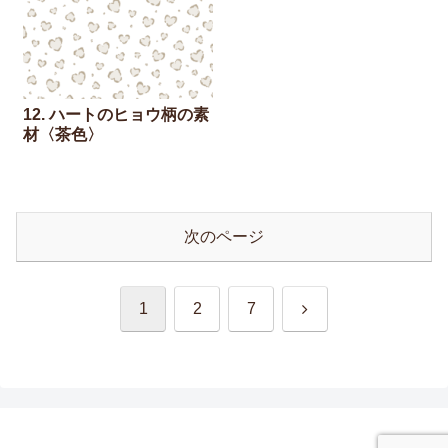
12. ハートのヒョウ柄の素
材〈茶色〉
次のページ
次
1
2
7
へ