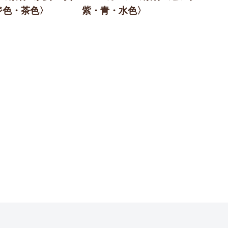
ジ色・茶色〉
紫・青・水色〉