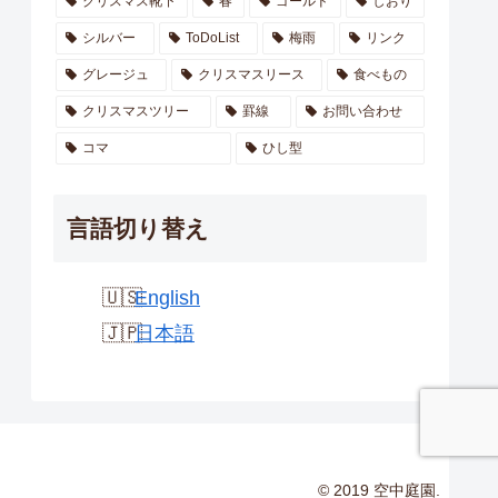
クリスマス靴下
春
ゴールド
しおり
シルバー
ToDoList
梅雨
リンク
グレージュ
クリスマスリース
食べもの
クリスマスツリー
罫線
お問い合わせ
コマ
ひし型
言語切り替え
English
日本語
© 2019 空中庭園.