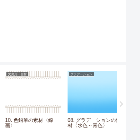
文房具・画材
グラデーション
提灯
10. 色鉛筆の素材〈線
08. グラデーションの素
01. 
画〉
材〈水色～青色〉
〈黒〉