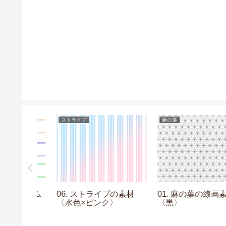
ストライプ
麻の葉
なフレーム
06. ストライプの素材
01. 麻の葉の線画素材
〈水色×ピンク〉
〈黒〉