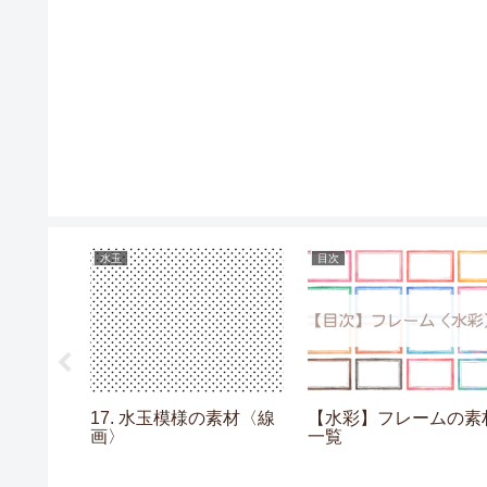
水玉
目次
チェックの
17. 水玉模様の素材〈線
【水彩】フレームの素
画〉
一覧