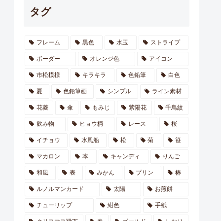
タグ
フレーム
黒色
水玉
ストライプ
ボーダー
オレンジ色
アイコン
市松模様
キラキラ
色鉛筆
白色
夏
色鉛筆画
シンプル
ライン素材
花菱
傘
もみじ
紫陽花
千鳥紋
飲み物
ヒョウ柄
レース
桜
イチョウ
水風船
松
菊
笹
マカロン
本
キャンディ
りんご
和風
表
みかん
プリン
椿
ルノルマンカード
太陽
お煎餅
チューリップ
紺色
手紙