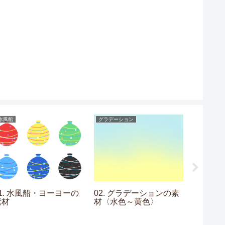
水風船
グラデーション
グラデーシ
01. 水風船・ヨーヨーの
02. グラデーションの素
08. 
素材
材〈水色～黄色〉
材〈水