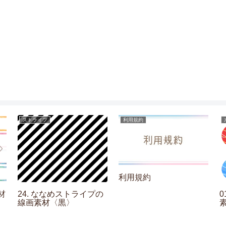
ストライプ
利用規約
利用規約
材
24. ななめストライプの
線画素材〈黒〉