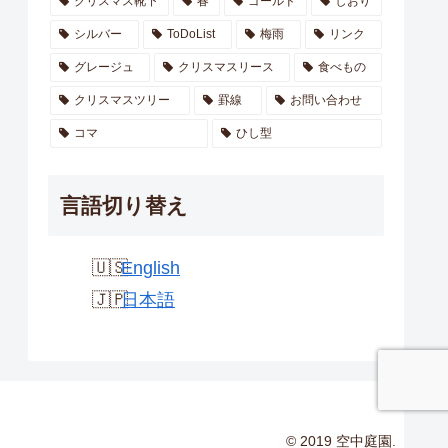
クリスマス靴下
春
ゴールド
しおり
シルバー
ToDoList
梅雨
リンク
グレージュ
クリスマスリース
食べもの
クリスマスツリー
罫線
お問い合わせ
コマ
ひし型
言語切り替え
English
日本語
© 2019 空中庭園.