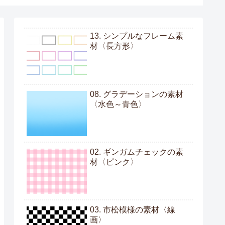
13. シンプルなフレーム素
材〈長方形〉
08. グラデーションの素材
〈水色～青色〉
02. ギンガムチェックの素
材〈ピンク〉
03. 市松模様の素材〈線
画〉