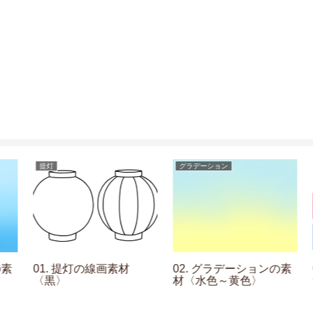
提灯
グラデーション
素
01. 提灯の線画素材
02. グラデーションの素
〈黒〉
材〈水色～黄色〉