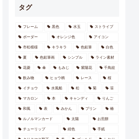
タグ
フレーム
黒色
水玉
ストライプ
ボーダー
オレンジ色
アイコン
市松模様
キラキラ
色鉛筆
白色
夏
色鉛筆画
シンプル
ライン素材
花菱
傘
もみじ
紫陽花
千鳥紋
飲み物
ヒョウ柄
レース
桜
イチョウ
水風船
松
菊
笹
マカロン
本
キャンディ
りんご
和風
表
みかん
プリン
椿
ルノルマンカード
太陽
お煎餅
チューリップ
紺色
手紙