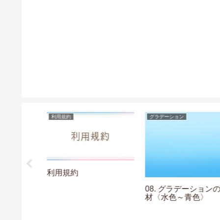
利用規約
グラデーション
利用規約
の素材〈チ
08. グラデーションの
ー〉
材〈水色～青色〉