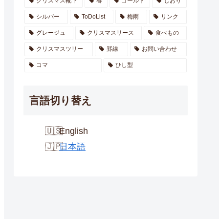
クリスマス靴下
春
ゴールド
しおり
シルバー
ToDoList
梅雨
リンク
グレージュ
クリスマスリース
食べもの
クリスマスツリー
罫線
お問い合わせ
コマ
ひし型
言語切り替え
English
日本語