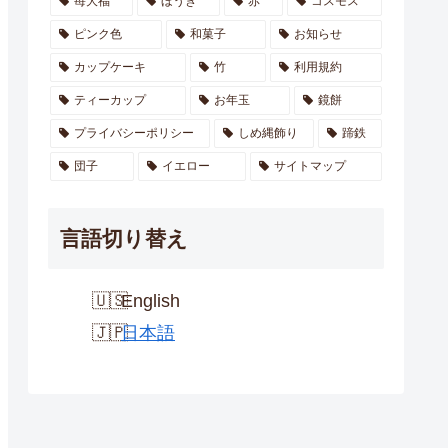
苺大福
ほうき
赤
コスモス
ピンク色
和菓子
お知らせ
カップケーキ
竹
利用規約
ティーカップ
お年玉
鏡餅
プライバシーポリシー
しめ縄飾り
蹄鉄
団子
イエロー
サイトマップ
言語切り替え
English
日本語