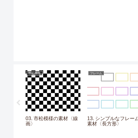
市松模様
フレーム
ションの素
03. 市松模様の素材〈線
13. シンプルなフレー
〉
画〉
素材〈長方形〉