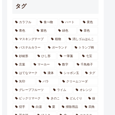
タグ
カラフル
食べ物
ハート
黄色
青色
紫色
緑色
茶色
マスキングテープ
植物
消しゴムはんこ
パステルカラー
ガーランド
トランプ柄
紗綾形
ひし形
一筆箋
七宝
言葉
マーカー
数字
千鳥格子
はてなマーク
液体
シャボン玉
タグ
矢印
バラ
クリームソーダ
グレープフルーツ
ライム
オレンジ
ビックリマーク
きのこ
どんぐり
線
切手
白湯
栗
掃除用品
四角