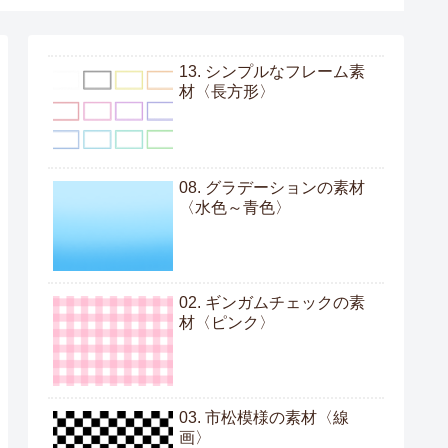
13. シンプルなフレーム素
材〈長方形〉
08. グラデーションの素材
〈水色～青色〉
02. ギンガムチェックの素
材〈ピンク〉
03. 市松模様の素材〈線
画〉