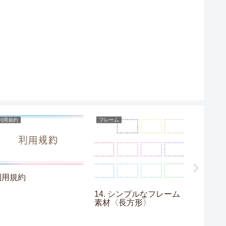
利用規約
フレーム
目次
利用規約
14. シンプルなフレーム
【水彩
素材〈長方形〉
一覧