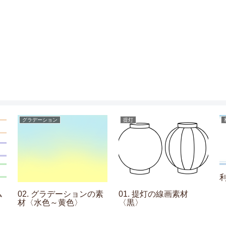
グラデーション
提灯
ム
02. グラデーションの素
01. 提灯の線画素材
材〈水色～黄色〉
〈黒〉