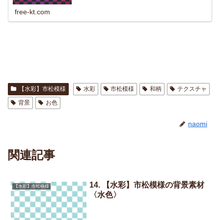
free-kt.com
【水彩】市松模様
水彩
市松模様
和柄
テクスチャ
背景
お色
naomi
関連記事
14. 【水彩】市松模様の背景素材
【水彩】市松模様
〈水色〉