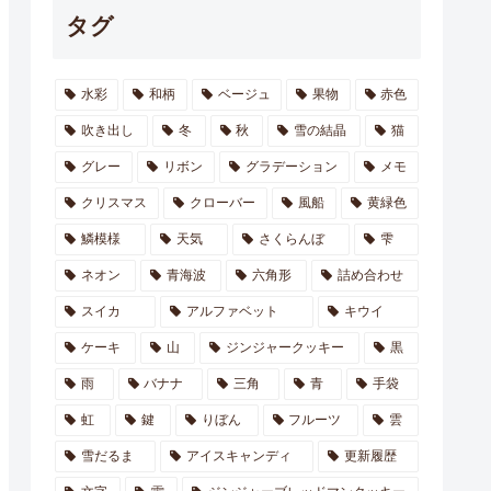
タグ
水彩
和柄
ベージュ
果物
赤色
吹き出し
冬
秋
雪の結晶
猫
グレー
リボン
グラデーション
メモ
クリスマス
クローバー
風船
黄緑色
鱗模様
天気
さくらんぼ
雫
ネオン
青海波
六角形
詰め合わせ
スイカ
アルファベット
キウイ
ケーキ
山
ジンジャークッキー
黒
雨
バナナ
三角
青
手袋
虹
鍵
りぼん
フルーツ
雲
雪だるま
アイスキャンディ
更新履歴