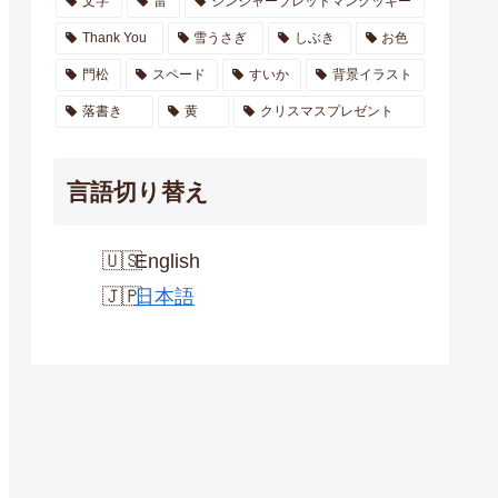
文字
雷
ジンジャーブレッドマンクッキー
Thank You
雪うさぎ
しぶき
お色
門松
スペード
すいか
背景イラスト
落書き
黄
クリスマスプレゼント
言語切り替え
English
日本語