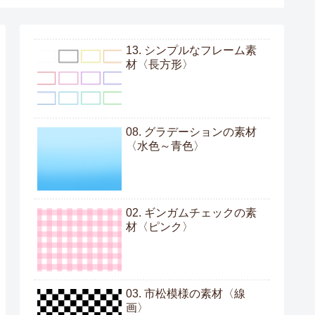
13. シンプルなフレーム素
材〈長方形〉
08. グラデーションの素材
〈水色～青色〉
02. ギンガムチェックの素
材〈ピンク〉
03. 市松模様の素材〈線
画〉