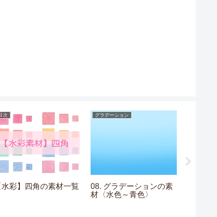
目次
グラデーション
目次
【水彩】四角の素材一覧
08. グラデーションの素
【水彩
材〈水色～青色〉
一覧