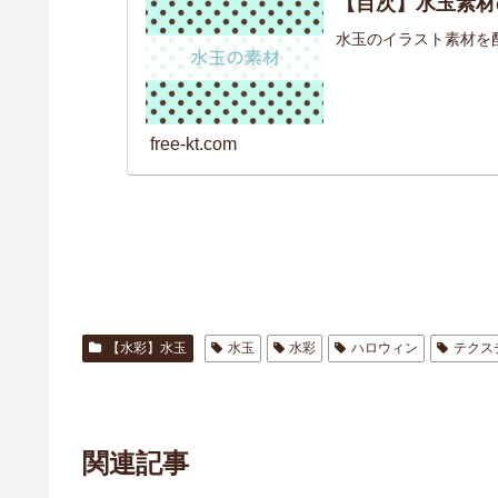
【目次】水玉素材
水玉のイラスト素材を
free-kt.com
【水彩】水玉
水玉
水彩
ハロウィン
テクス
関連記事