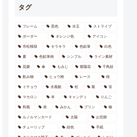
タグ
フレーム
黒色
水玉
ストライプ
ボーダー
オレンジ色
アイコン
市松模様
キラキラ
色鉛筆
白色
夏
色鉛筆画
シンプル
ライン素材
花菱
傘
もみじ
紫陽花
千鳥紋
飲み物
ヒョウ柄
レース
桜
イチョウ
水風船
松
菊
笹
マカロン
本
キャンディ
りんご
和風
表
みかん
プリン
椿
ルノルマンカード
太陽
お煎餅
チューリップ
紺色
手紙