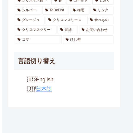
クリスマス靴下
春
ゴールド
しおり
シルバー
ToDoList
梅雨
リンク
グレージュ
クリスマスリース
食べもの
クリスマスツリー
罫線
お問い合わせ
コマ
ひし型
言語切り替え
English
日本語