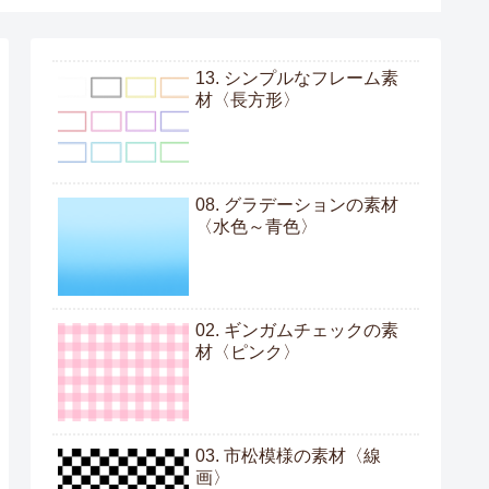
13. シンプルなフレーム素
材〈長方形〉
08. グラデーションの素材
〈水色～青色〉
02. ギンガムチェックの素
材〈ピンク〉
03. 市松模様の素材〈線
画〉