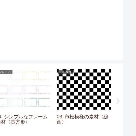
フレーム
市松模様
グラデーシ
14. シンプルなフレーム
03. 市松模様の素材〈線
02. 
素材〈長方形〉
画〉
材〈水