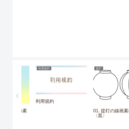
利用規約
提灯
利用規約
ションの素
01. 提灯の線画素材
〉
〈黒〉