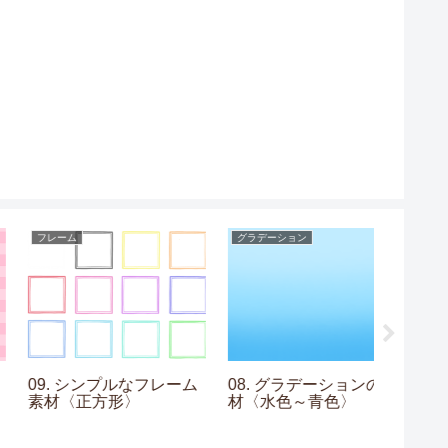
フレーム
グラデーション
市松模様
09. シンプルなフレーム
08. グラデーションの素
03. 
素材〈正方形〉
材〈水色～青色〉
画〉