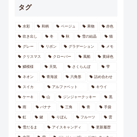
タグ
水彩
和柄
ベージュ
果物
赤色
吹き出し
冬
秋
雪の結晶
猫
グレー
リボン
グラデーション
メモ
クリスマス
クローバー
風船
黄緑色
鱗模様
天気
さくらんぼ
雫
ネオン
青海波
六角形
詰め合わせ
スイカ
アルファベット
キウイ
ケーキ
山
ジンジャークッキー
黒
雨
バナナ
三角
青
手袋
虹
鍵
りぼん
フルーツ
雲
雪だるま
アイスキャンディ
更新履歴