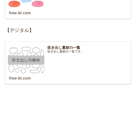
free-kt.com
【デジタル】
吹き出し素材の一覧
吹き出し素材の一覧です。
free-kt.com