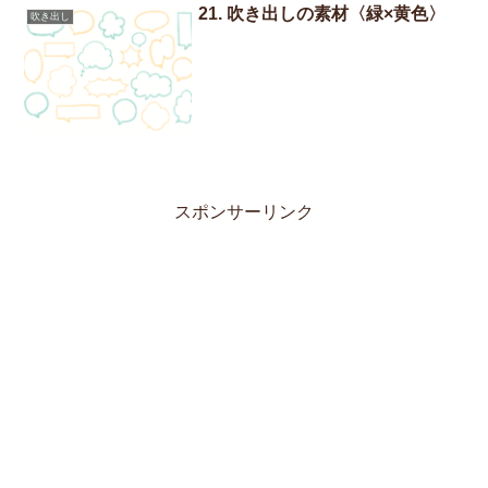
21. 吹き出しの素材〈緑×黄色〉
吹き出し
スポンサーリンク