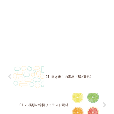
21. 吹き出しの素材〈緑×黄色〉
01. 柑橘類の輪切りイラスト素材