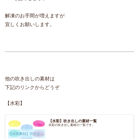
解凍のお手間が増えますが
宜しくお願いします。
他の吹き出しの素材は
下記のリンクからどうぞ
【水彩】
【水彩】吹き出しの素材一覧
水彩の吹き出し素材の一覧です。