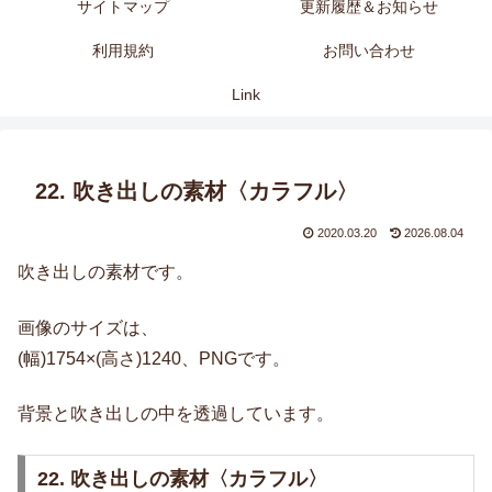
サイトマップ
更新履歴＆お知らせ
利用規約
お問い合わせ
Link
22. 吹き出しの素材〈カラフル〉
2020.03.20
2026.08.04
吹き出しの素材です。
画像のサイズは、
(幅)1754×(高さ)1240、PNGです。
背景と吹き出しの中を透過しています。
22. 吹き出しの素材〈カラフル〉