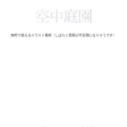
無料で使えるイラスト素材〈しばらく更新が不定期になりそうです〉