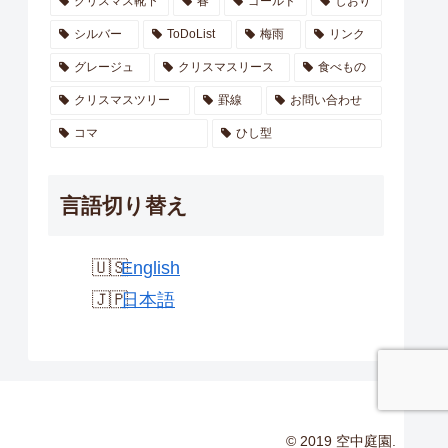
クリスマス靴下
春
ゴールド
しおり
シルバー
ToDoList
梅雨
リンク
グレージュ
クリスマスリース
食べもの
クリスマスツリー
罫線
お問い合わせ
コマ
ひし型
言語切り替え
English
日本語
© 2019 空中庭園.