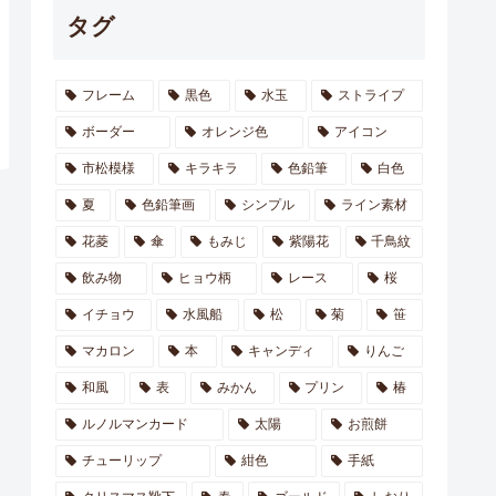
タグ
フレーム
黒色
水玉
ストライプ
ボーダー
オレンジ色
アイコン
市松模様
キラキラ
色鉛筆
白色
夏
色鉛筆画
シンプル
ライン素材
花菱
傘
もみじ
紫陽花
千鳥紋
飲み物
ヒョウ柄
レース
桜
イチョウ
水風船
松
菊
笹
マカロン
本
キャンディ
りんご
和風
表
みかん
プリン
椿
ルノルマンカード
太陽
お煎餅
チューリップ
紺色
手紙