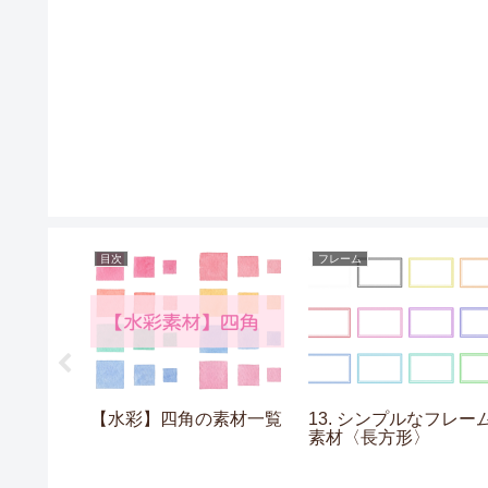
目次
フレーム
ヨーヨーの
【水彩】四角の素材一覧
13. シンプルなフレー
素材〈長方形〉