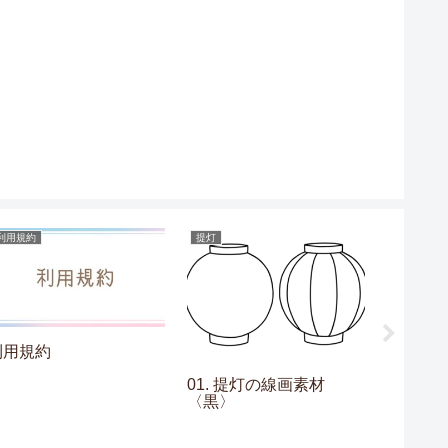
利用規約
提灯
フレーム
利用規約
01. 提灯の線画素材
09. 
〈黒〉
素材〈