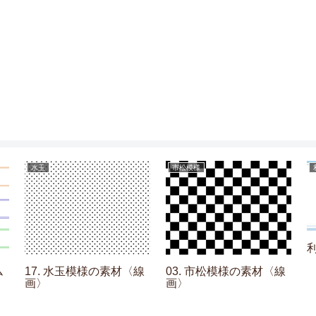
水玉
市松模様
ム
17. 水玉模様の素材〈線
03. 市松模様の素材〈線
画〉
画〉