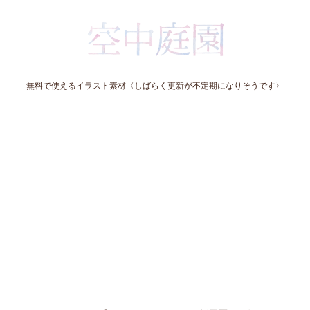
無料で使えるイラスト素材〈しばらく更新が不定期になりそうです〉