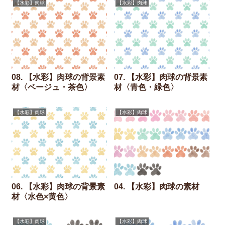
【水彩】肉球
【水彩】肉球
08. 【水彩】肉球の背景素
07. 【水彩】肉球の背景素
材〈ベージュ・茶色〉
材〈青色・緑色〉
【水彩】肉球
【水彩】肉球
06. 【水彩】肉球の背景素
04. 【水彩】肉球の素材
材〈水色×黄色〉
【水彩】肉球
【水彩】肉球