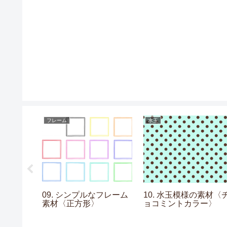
フレーム
水玉
なフレーム
09. シンプルなフレーム
10. 水玉模様の素材〈
素材〈正方形〉
ョコミントカラー〉