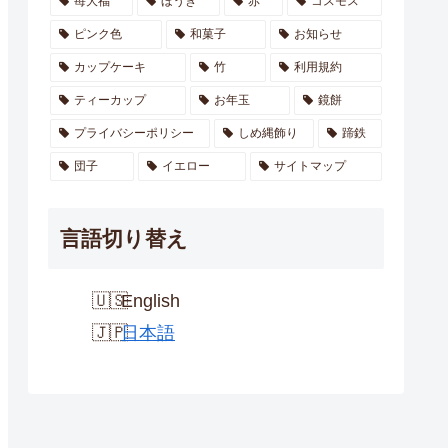
苺大福
ほうき
赤
コスモス
ピンク色
和菓子
お知らせ
カップケーキ
竹
利用規約
ティーカップ
お年玉
鏡餅
プライバシーポリシー
しめ縄飾り
蹄鉄
団子
イエロー
サイトマップ
言語切り替え
English
日本語