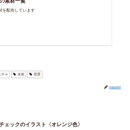
の素材一覧
材を配布しています
スチャ
水色
背景
naomi
ムチェックのイラスト〈オレンジ色〉