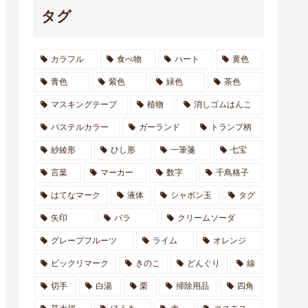
タグ
カラフル
食べ物
ハート
黄色
青色
紫色
緑色
茶色
マスキングテープ
植物
消しゴムはんこ
パステルカラー
ガーランド
トランプ柄
紗綾形
ひし形
一筆箋
七宝
言葉
マーカー
数字
千鳥格子
はてなマーク
液体
シャボン玉
タグ
矢印
バラ
クリームソーダ
グレープフルーツ
ライム
オレンジ
ビックリマーク
きのこ
どんぐり
線
切手
白湯
栗
掃除用品
四角