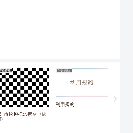
市松模様
利用規約
グラデーシ
利用規約
03. 市松模様の素材〈線
08. 
画〉
材〈水