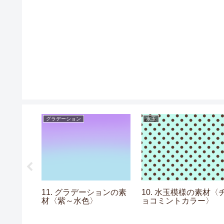
グラデーション
水玉
の素材〈線
11. グラデーションの素
10. 水玉模様の素材〈
材〈紫～水色〉
ョコミントカラー〉