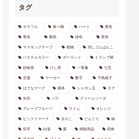
タグ
カラフル
食べ物
ハート
黄色
青色
紫色
緑色
茶色
マスキングテープ
植物
消しゴムはんこ
パステルカラー
ガーランド
トランプ柄
紗綾形
ひし形
一筆箋
七宝
言葉
マーカー
数字
千鳥格子
はてなマーク
液体
シャボン玉
タグ
矢印
バラ
クリームソーダ
グレープフルーツ
ライム
オレンジ
ビックリマーク
きのこ
どんぐり
線
切手
白湯
栗
掃除用品
四角