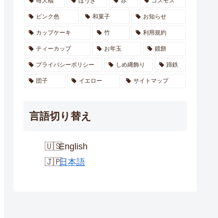
苺大福
ほうき
赤
コスモス
ピンク色
和菓子
お知らせ
カップケーキ
竹
利用規約
ティーカップ
お年玉
鏡餅
プライバシーポリシー
しめ縄飾り
蹄鉄
団子
イエロー
サイトマップ
言語切り替え
English
日本語