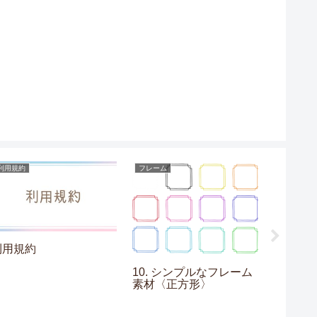
利用規約
フレーム
フレーム
利用規約
10. シンプルなフレーム
09. 
素材〈正方形〉
素材〈