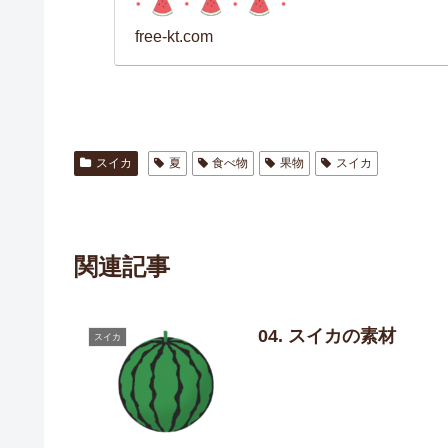
free-kt.com
スイカ
夏
食べ物
果物
スイカ
関連記事
04. スイカの素材
スイカ