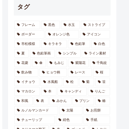
タグ
フレーム
黒色
水玉
ストライプ
ボーダー
オレンジ色
アイコン
市松模様
キラキラ
色鉛筆
白色
夏
色鉛筆画
シンプル
ライン素材
花菱
傘
もみじ
紫陽花
千鳥紋
飲み物
ヒョウ柄
レース
桜
イチョウ
水風船
松
菊
笹
マカロン
本
キャンディ
りんご
和風
表
みかん
プリン
椿
ルノルマンカード
太陽
お煎餅
チューリップ
紺色
手紙