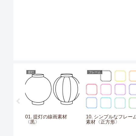
提灯
フレーム
なフレーム
01. 提灯の線画素材
10. シンプルなフレー
〈黒〉
素材〈正方形〉