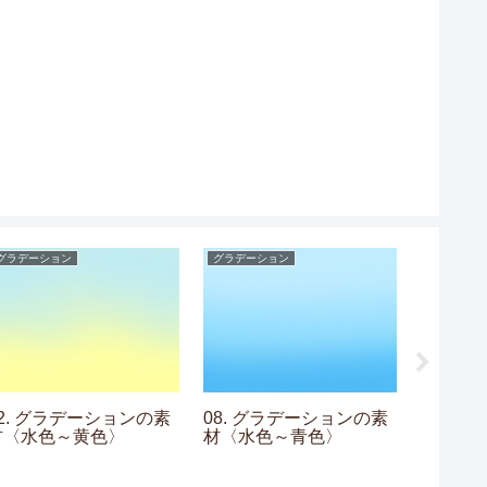
グラデーション
グラデーション
市松模様
02. グラデーションの素
08. グラデーションの素
03. 
材〈水色～黄色〉
材〈水色～青色〉
画〉