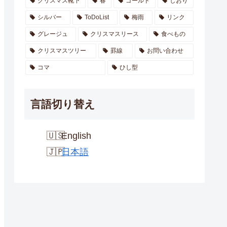
クリスマス靴下
春
ゴールド
しおり
シルバー
ToDoList
梅雨
リンク
グレージュ
クリスマスリース
食べもの
クリスマスツリー
罫線
お問い合わせ
コマ
ひし型
言語切り替え
English
日本語