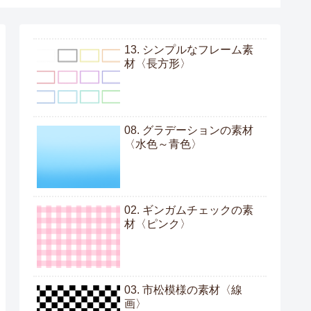
13. シンプルなフレーム素
材〈長方形〉
08. グラデーションの素材
〈水色～青色〉
02. ギンガムチェックの素
材〈ピンク〉
03. 市松模様の素材〈線
画〉