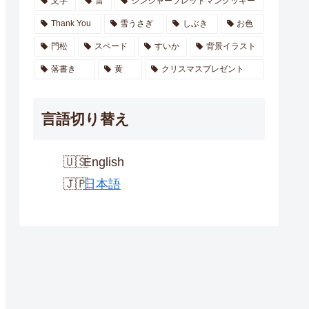
文字
雷
ジンジャーブレッドマンクッキー
Thank You
雪うさぎ
しぶき
お色
門松
スペード
すいか
背景イラスト
落書き
黄
クリスマスプレゼント
言語切り替え
English
日本語