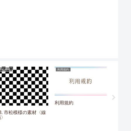
市松模様
利用規約
フレーム
利用規約
03. 市松模様の素材〈線
10. 
画〉
素材〈