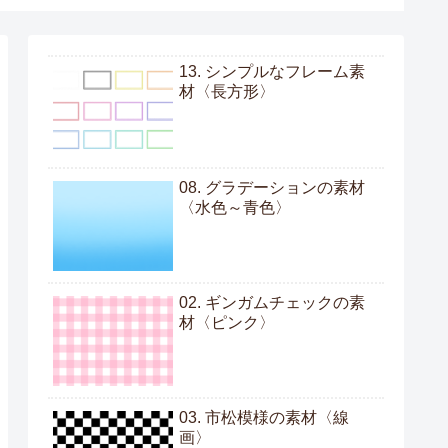
13. シンプルなフレーム素
材〈長方形〉
08. グラデーションの素材
〈水色～青色〉
02. ギンガムチェックの素
材〈ピンク〉
03. 市松模様の素材〈線
画〉