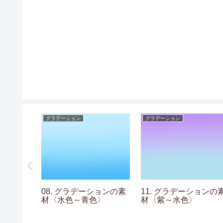
グラデーション
グラデーション
の素材〈チ
08. グラデーションの素
11. グラデーションの
ー〉
材〈水色～青色〉
材〈紫～水色〉