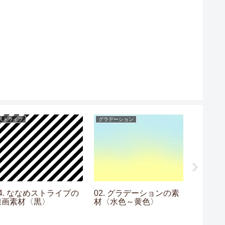
ストライプ
グラデーション
提灯
24. ななめストライプの
02. グラデーションの素
01. 
線画素材〈黒〉
材〈水色～黄色〉
〈黒〉