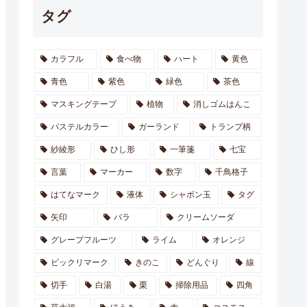
タグ
カラフル
食べ物
ハート
黄色
青色
紫色
緑色
茶色
マスキングテープ
植物
消しゴムはんこ
パステルカラー
ガーランド
トランプ柄
紗綾形
ひし形
一筆箋
七宝
言葉
マーカー
数字
千鳥格子
はてなマーク
液体
シャボン玉
タグ
矢印
バラ
クリームソーダ
グレープフルーツ
ライム
オレンジ
ビックリマーク
きのこ
どんぐり
線
切手
白湯
栗
掃除用品
四角