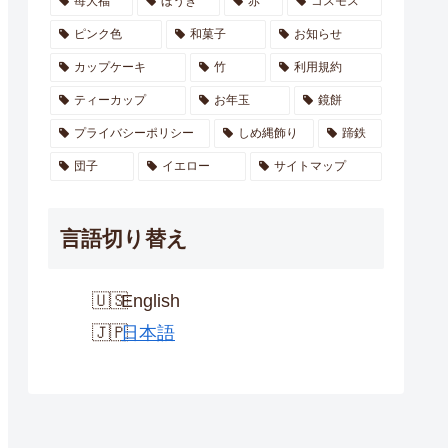
苺大福
ほうき
赤
コスモス
ピンク色
和菓子
お知らせ
カップケーキ
竹
利用規約
ティーカップ
お年玉
鏡餅
プライバシーポリシー
しめ縄飾り
蹄鉄
団子
イエロー
サイトマップ
言語切り替え
English
日本語