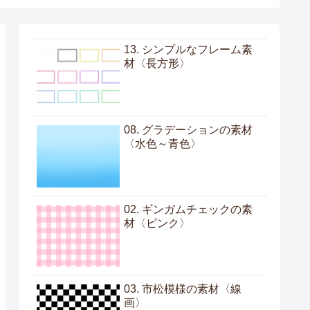
13. シンプルなフレーム素
材〈長方形〉
08. グラデーションの素材
〈水色～青色〉
02. ギンガムチェックの素
材〈ピンク〉
03. 市松模様の素材〈線
画〉