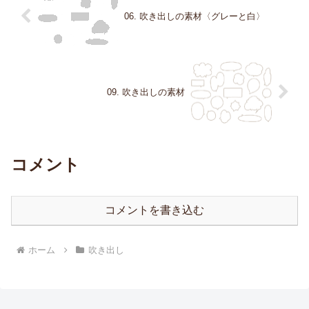
06. 吹き出しの素材〈グレーと白〉
09. 吹き出しの素材
コメント
コメントを書き込む
ホーム
吹き出し