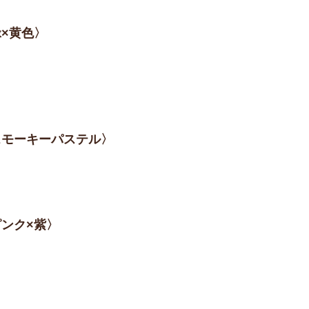
緑×黄色〉
〈スモーキーパステル〉
ピンク×紫〉