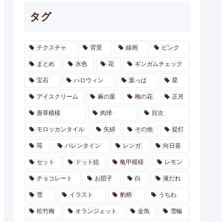
タグ
テクスチャ
背景
線画
ピンク
まとめ
水色
花
ギンガムチェック
宝石
ハロウィン
葉っぱ
星
アイスクリーム
麻の葉
梅の花
正月
唐草模様
肉球
目次
モロッカンタイル
矢絣
その他
提灯
苺
バレンタイン
レンガ
向日葵
セット
ドット絵
亀甲模様
レモン
チョコレート
お団子
白
液だれ
雪
イラスト
豹柄
うちわ
松竹梅
オランジェット
金魚
雪輪