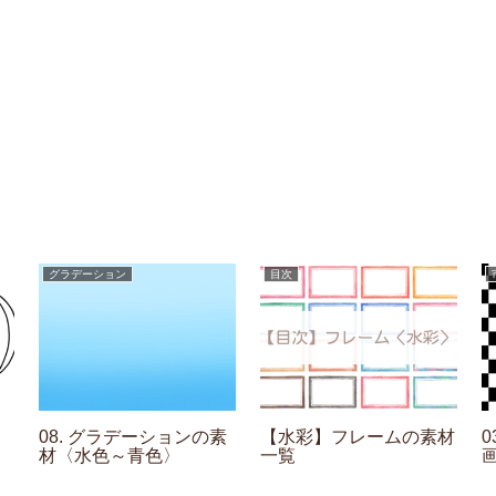
グラデーション
目次
08. グラデーションの素
【水彩】フレームの素材
材〈水色～青色〉
一覧