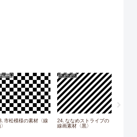
市松模様
ストライプ
ギンガムチ
03. 市松模様の素材〈線
24. ななめストライプの
03. 
画〉
線画素材〈黒〉
素材〈