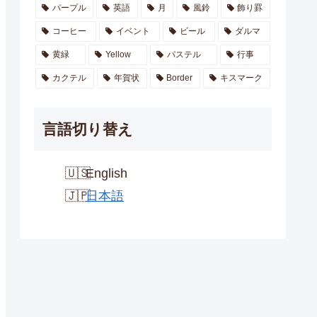
パープル
英語
月
風鈴
飾り罫
コーヒー
イベント
ビール
ダルマ
黄緑
Yellow
パステル
行事
カクテル
年賀状
Border
キスマーク
言語切り替え
English
日本語