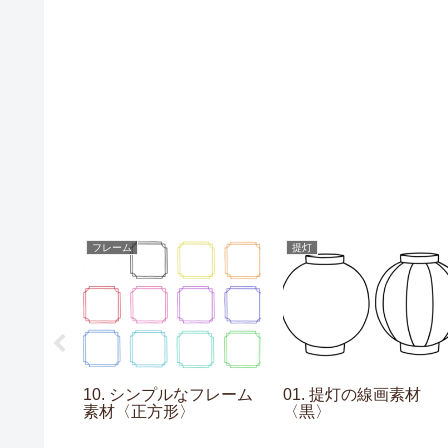
フレーム
提灯
ションの素
10. シンプルなフレーム
01. 提灯の線画素材
色〉
素材〈正方形〉
〈黒〉