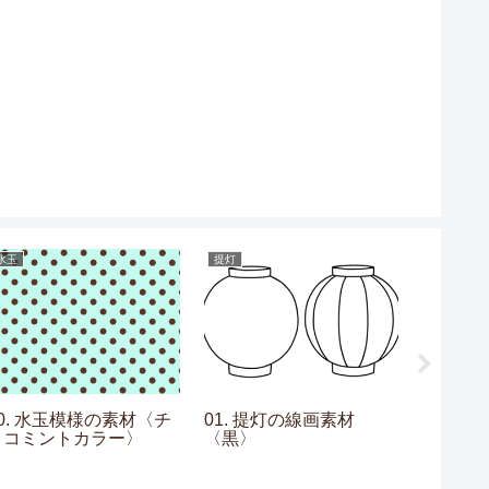
水玉
提灯
フレーム
10. 水玉模様の素材〈チ
01. 提灯の線画素材
14. 
ョコミントカラー〉
〈黒〉
素材〈