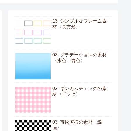
13. シンプルなフレーム素
材〈長方形〉
08. グラデーションの素材
〈水色～青色〉
02. ギンガムチェックの素
材〈ピンク〉
03. 市松模様の素材〈線
画〉