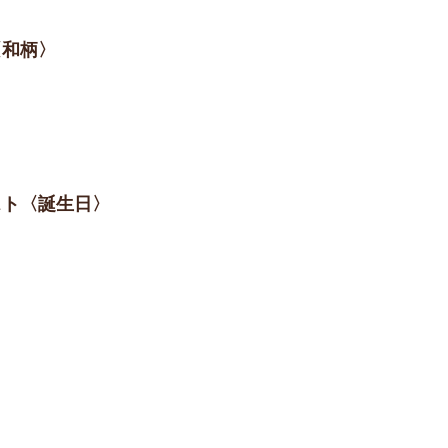
〈和柄〉
スト〈誕生日〉