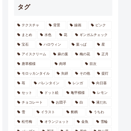
タグ
テクスチャ
背景
線画
ピンク
まとめ
水色
花
ギンガムチェック
宝石
ハロウィン
葉っぱ
星
アイスクリーム
麻の葉
梅の花
正月
唐草模様
肉球
目次
モロッカンタイル
矢絣
その他
提灯
苺
バレンタイン
レンガ
向日葵
セット
ドット絵
亀甲模様
レモン
チョコレート
お団子
白
液だれ
雪
イラスト
豹柄
うちわ
松竹梅
オランジェット
金魚
雪輪