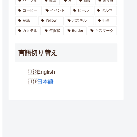
パープル
英語
月
風鈴
飾り罫
コーヒー
イベント
ビール
ダルマ
黄緑
Yellow
パステル
行事
カクテル
年賀状
Border
キスマーク
言語切り替え
English
日本語