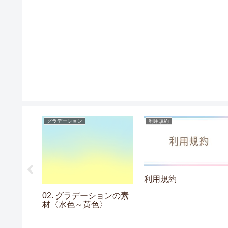
グラデーション
利用規約
利用規約
の素材〈線
02. グラデーションの素
材〈水色～黄色〉