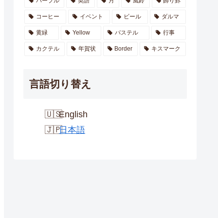
パープル
英語
月
風鈴
飾り罫
コーヒー
イベント
ビール
ダルマ
黄緑
Yellow
パステル
行事
カクテル
年賀状
Border
キスマーク
言語切り替え
English
日本語