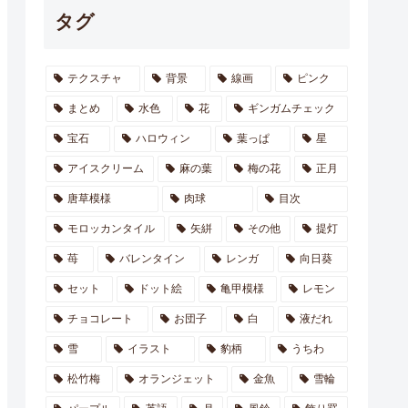
タグ
テクスチャ
背景
線画
ピンク
まとめ
水色
花
ギンガムチェック
宝石
ハロウィン
葉っぱ
星
アイスクリーム
麻の葉
梅の花
正月
唐草模様
肉球
目次
モロッカンタイル
矢絣
その他
提灯
苺
バレンタイン
レンガ
向日葵
セット
ドット絵
亀甲模様
レモン
チョコレート
お団子
白
液だれ
雪
イラスト
豹柄
うちわ
松竹梅
オランジェット
金魚
雪輪