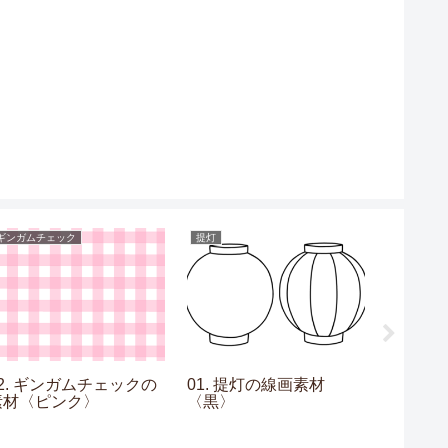
ギンガムチェック
提灯
フレーム
02. ギンガムチェックの
01. 提灯の線画素材
13. 
素材〈ピンク〉
〈黒〉
素材〈