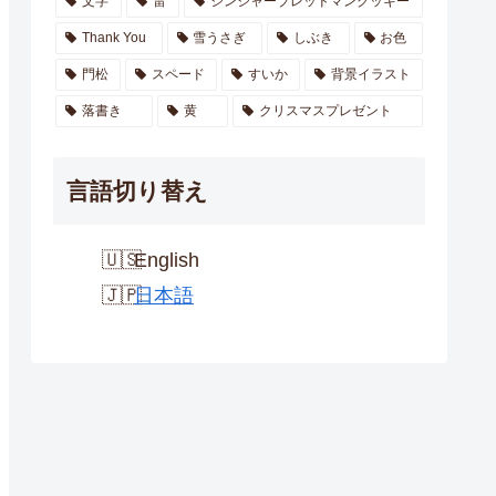
文字
雷
ジンジャーブレッドマンクッキー
Thank You
雪うさぎ
しぶき
お色
門松
スペード
すいか
背景イラスト
落書き
黄
クリスマスプレゼント
言語切り替え
English
日本語