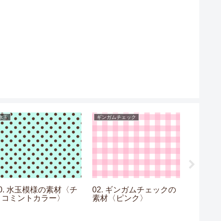
水玉
ギンガムチェック
提灯
10. 水玉模様の素材〈チ
02. ギンガムチェックの
01. 
ョコミントカラー〉
素材〈ピンク〉
〈黒〉