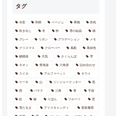
タグ
水彩
和柄
ベージュ
果物
赤色
吹き出し
冬
秋
雪の結晶
猫
グレー
リボン
グラデーション
メモ
クリスマス
クローバー
風船
黄緑色
鱗模様
天気
さくらんぼ
雫
ネオン
青海波
六角形
詰め合わせ
スイカ
アルファベット
キウイ
ケーキ
山
ジンジャークッキー
黒
雨
バナナ
三角
青
手袋
虹
鍵
りぼん
フルーツ
雲
雪だるま
アイスキャンディ
更新履歴