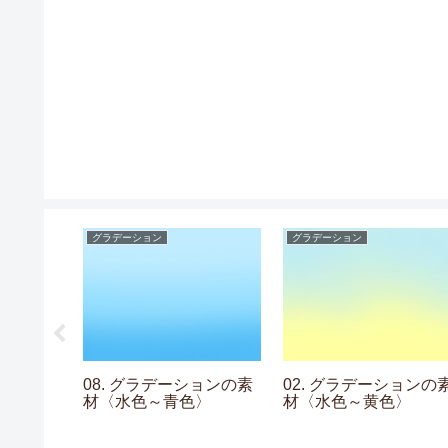
グラデーション
グラデーション
トライプの
08. グラデーションの素
02. グラデーションの
材〈水色～青色〉
材〈水色～黄色〉