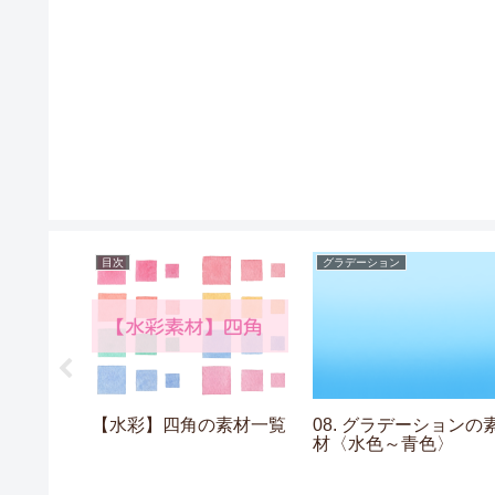
目次
グラデーション
素材
【水彩】四角の素材一覧
08. グラデーションの
材〈水色～青色〉