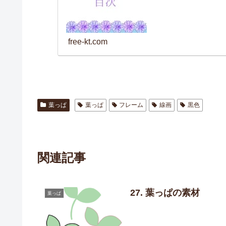
free-kt.com
葉っぱ
葉っぱ
フレーム
線画
黒色
関連記事
27. 葉っぱの素材
葉っぱ