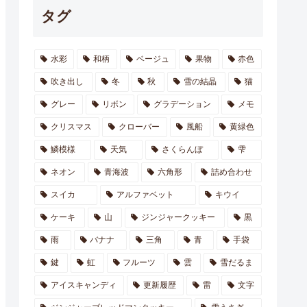
タグ
水彩
和柄
ベージュ
果物
赤色
吹き出し
冬
秋
雪の結晶
猫
グレー
リボン
グラデーション
メモ
クリスマス
クローバー
風船
黄緑色
鱗模様
天気
さくらんぼ
雫
ネオン
青海波
六角形
詰め合わせ
スイカ
アルファベット
キウイ
ケーキ
山
ジンジャークッキー
黒
雨
バナナ
三角
青
手袋
鍵
虹
フルーツ
雲
雪だるま
アイスキャンディ
更新履歴
雷
文字