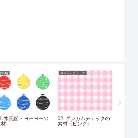
水風船
ギンガムチェック
目次
01. 水風船・ヨーヨーの
02. ギンガムチェックの
【水彩
素材
素材〈ピンク〉
一覧