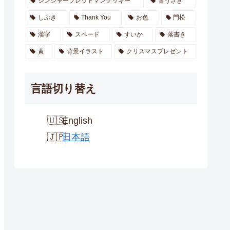
ジンジャーブレッドマンクッキー
雪うさぎ
しぶき
Thank You
お色
門松
漢字
スペード
すいか
落書き
黄
背景イラスト
クリスマスプレゼント
言語切り替え
English
日本語