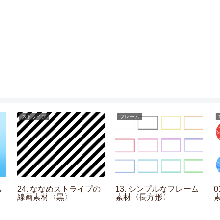
ストライプ
フレーム
素
24. ななめストライプの
13. シンプルなフレーム
線画素材〈黒〉
素材〈長方形〉