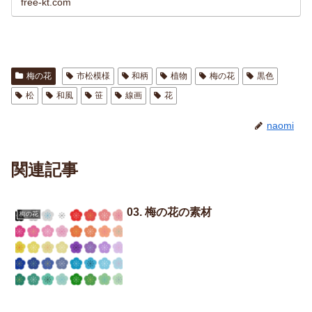
free-kt.com
梅の花
市松模様
和柄
植物
梅の花
黒色
松
和風
笹
線画
花
naomi
関連記事
03. 梅の花の素材
梅の花