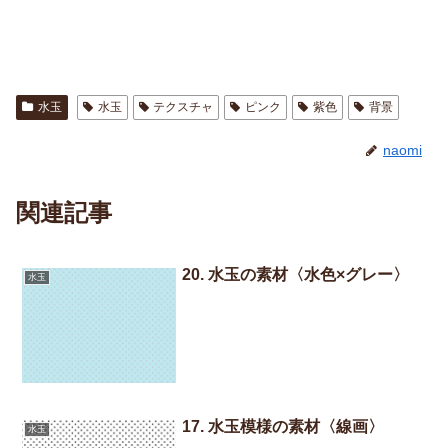
水玉
水玉
テクスチャ
ピンク
紫色
背景
naomi
関連記事
20. 水玉の素材〈水色×グレー〉
水玉
17. 水玉模様の素材〈線画〉
水玉