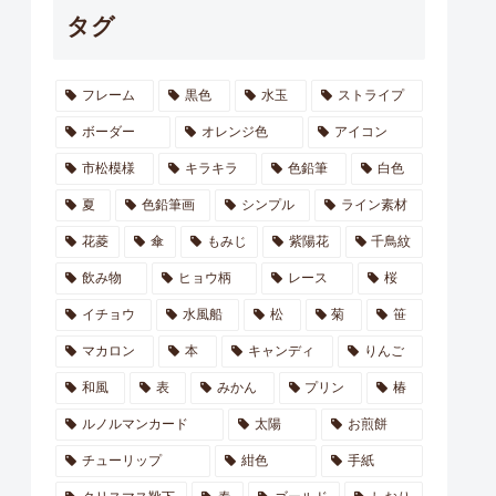
タグ
フレーム
黒色
水玉
ストライプ
ボーダー
オレンジ色
アイコン
市松模様
キラキラ
色鉛筆
白色
夏
色鉛筆画
シンプル
ライン素材
花菱
傘
もみじ
紫陽花
千鳥紋
飲み物
ヒョウ柄
レース
桜
イチョウ
水風船
松
菊
笹
マカロン
本
キャンディ
りんご
和風
表
みかん
プリン
椿
ルノルマンカード
太陽
お煎餅
チューリップ
紺色
手紙