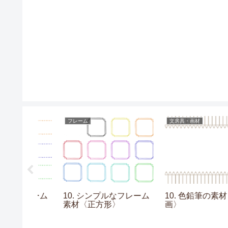
フレーム
文房具・画材
なフレーム
10. シンプルなフレーム
10. 色鉛筆の素材〈線
素材〈正方形〉
画〉