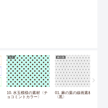
水玉
麻の葉
グラデーシ
10. 水玉模様の素材〈チ
01. 麻の葉の線画素材
08. 
ョコミントカラー〉
〈黒〉
材〈水