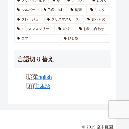
クリスマス靴下
春
ゴールド
しおり
シルバー
ToDoList
梅雨
リンク
グレージュ
クリスマスリース
食べもの
クリスマスツリー
罫線
お問い合わせ
コマ
ひし型
言語切り替え
English
日本語
© 2019 空中庭園.