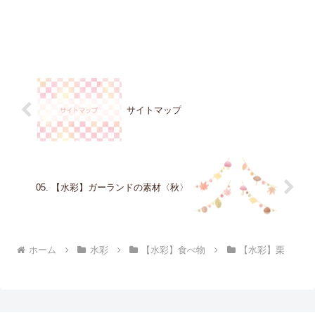
サイトマップ
05. 【水彩】ガーランドの素材〈秋〉
ホーム
水彩
【水彩】食べ物
【水彩】栗