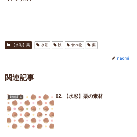
【水彩】栗
水彩
秋
食べ物
栗
naomi
関連記事
02. 【水彩】栗の素材
【水彩】栗