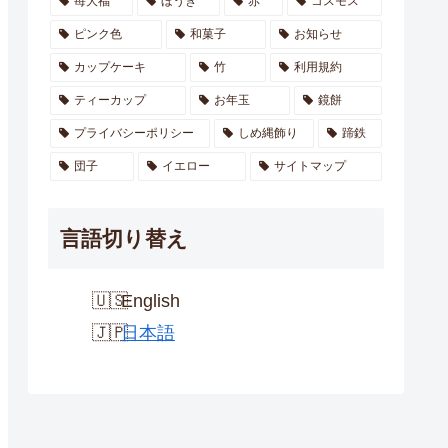
苺大福
ほうき
赤
コスモス
ピンク色
和菓子
お知らせ
カップケーキ
竹
利用規約
ティーカップ
お年玉
鏡餅
プライバシーポリシー
しめ縄飾り
蹄鉄
団子
イエロー
サイトマップ
言語切り替え
English
日本語