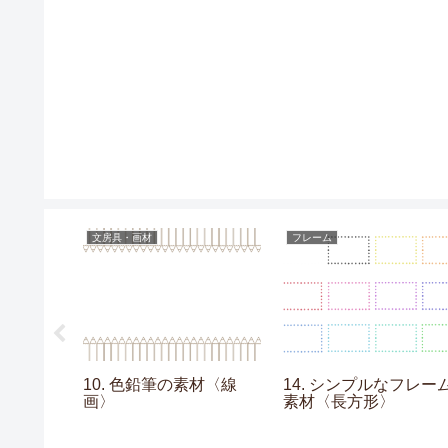
文房具・画材
フレーム
ションの素
10. 色鉛筆の素材〈線
14. シンプルなフレー
〉
画〉
素材〈長方形〉