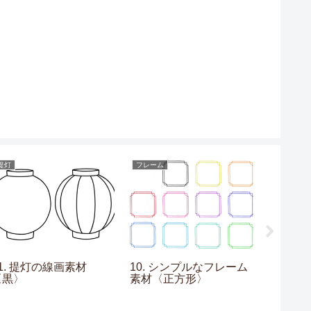
提灯
フレーム
フレーム
1. 提灯の線画素材
10. シンプルなフレーム
13. 
〈黒〉
素材〈正方形〉
素材〈