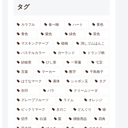
タグ
カラフル
食べ物
ハート
黄色
青色
紫色
緑色
茶色
マスキングテープ
植物
消しゴムはんこ
パステルカラー
ガーランド
トランプ柄
紗綾形
ひし形
一筆箋
七宝
言葉
マーカー
数字
千鳥格子
はてなマーク
液体
シャボン玉
タグ
矢印
バラ
クリームソーダ
グレープフルーツ
ライム
オレンジ
ビックリマーク
きのこ
どんぐり
線
切手
白湯
栗
掃除用品
四角