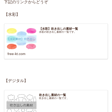
下記のリンクからどうぞ
【水彩】
【水彩】吹き出しの素材一覧
水彩の吹き出し素材の一覧です。
free-kt.com
【デジタル】
吹き出し素材の一覧
吹き出し素材の一覧です。