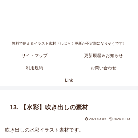
無料で使えるイラスト素材〈しばらく更新が不定期になりそうです〉
サイトマップ
更新履歴＆お知らせ
利用規約
お問い合わせ
Link
13. 【水彩】吹き出しの素材
2021.03.09
2024.10.13
吹き出しの水彩イラスト素材です。