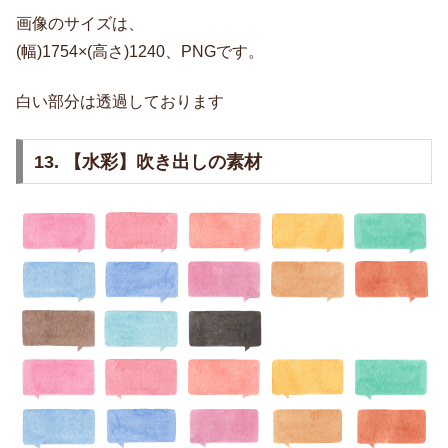
画像のサイズは、
(幅)1754×(高さ)1240、PNGです。
白い部分は透過しております
13. 【水彩】吹き出しの素材