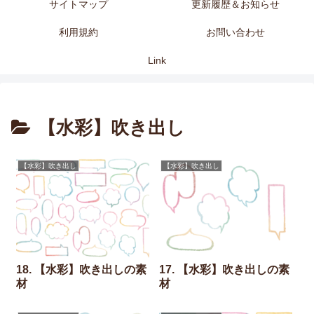
サイトマップ
更新履歴＆お知らせ
利用規約
お問い合わせ
Link
【水彩】吹き出し
【水彩】吹き出し
【水彩】吹き出し
18. 【水彩】吹き出しの素
17. 【水彩】吹き出しの素
材
材