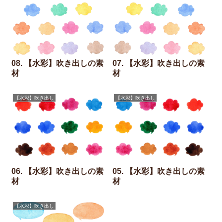
08. 【水彩】吹き出しの素
07. 【水彩】吹き出しの素
材
材
【水彩】吹き出し
【水彩】吹き出し
06. 【水彩】吹き出しの素
05. 【水彩】吹き出しの素
材
材
【水彩】吹き出し