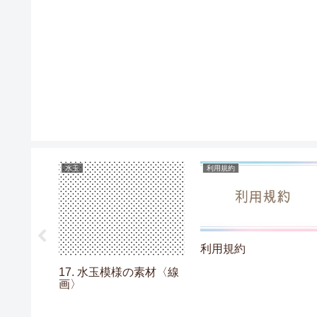
水玉
利用規約
利用規約
の素材〈チ
17. 水玉模様の素材〈線
ー〉
画〉