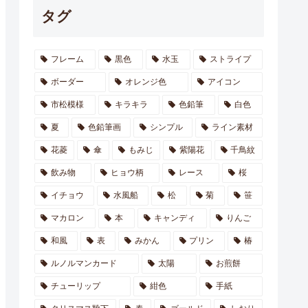
タグ
フレーム
黒色
水玉
ストライプ
ボーダー
オレンジ色
アイコン
市松模様
キラキラ
色鉛筆
白色
夏
色鉛筆画
シンプル
ライン素材
花菱
傘
もみじ
紫陽花
千鳥紋
飲み物
ヒョウ柄
レース
桜
イチョウ
水風船
松
菊
笹
マカロン
本
キャンディ
りんご
和風
表
みかん
プリン
椿
ルノルマンカード
太陽
お煎餅
チューリップ
紺色
手紙