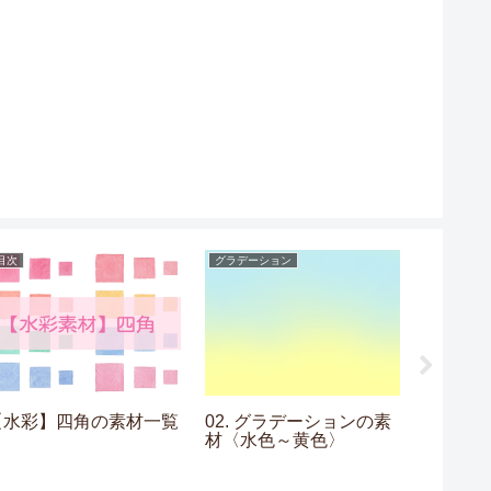
目次
グラデーション
フレーム
【水彩】四角の素材一覧
02. グラデーションの素
13. 
材〈水色～黄色〉
素材〈