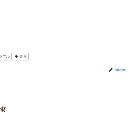
ラフル
背景
naomi
素材