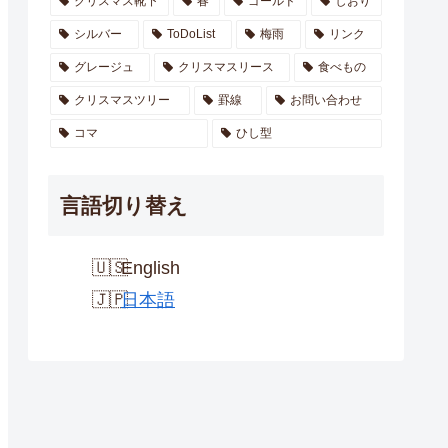
クリスマス靴下
春
ゴールド
しおり
シルバー
ToDoList
梅雨
リンク
グレージュ
クリスマスリース
食べもの
クリスマスツリー
罫線
お問い合わせ
コマ
ひし型
言語切り替え
English
日本語