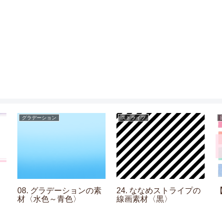
グラデーション
ストライプ
08. グラデーションの素
24. ななめストライプの
材〈水色～青色〉
線画素材〈黒〉