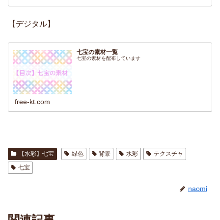
【デジタル】
七宝の素材一覧
七宝の素材を配布しています
free-kt.com
【水彩】七宝
緑色
背景
水彩
テクスチャ
七宝
naomi
関連記事