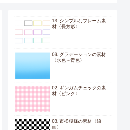
13. シンプルなフレーム素
材〈長方形〉
08. グラデーションの素材
〈水色～青色〉
02. ギンガムチェックの素
材〈ピンク〉
03. 市松模様の素材〈線
画〉