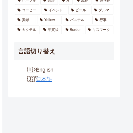
パープル
英語
月
風鈴
飾り罫
コーヒー
イベント
ビール
ダルマ
黄緑
Yellow
パステル
行事
カクテル
年賀状
Border
キスマーク
言語切り替え
English
日本語