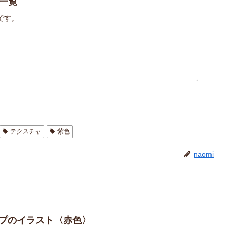
一覧
です。
テクスチャ
紫色
naomi
イプのイラスト〈赤色〉