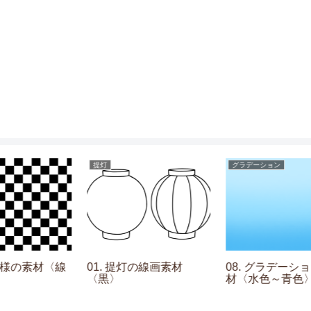
提灯
グラデーション
線
01. 提灯の線画素材
08. グラデーションの素
〈黒〉
材〈水色～青色〉