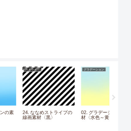
ストライプ
グラデーション
ギンガムチ
24. ななめストライプの
02. グラデーションの素
02. 
線画素材〈黒〉
材〈水色～黄色〉
素材〈