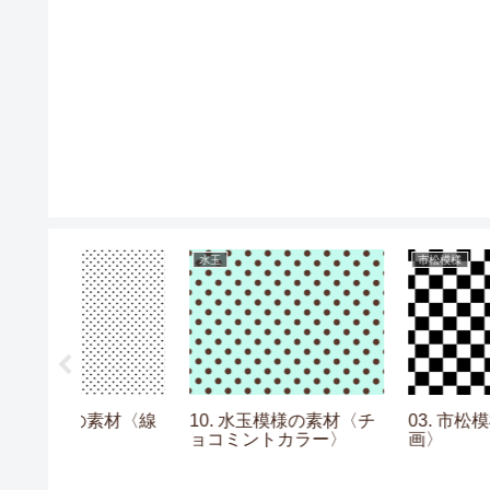
水玉
市松模様
の素材〈線
10. 水玉模様の素材〈チ
03. 市松模様の素材〈
ョコミントカラー〉
画〉