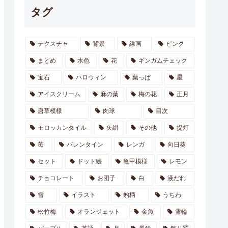
タグ
テクスチャ
背景
線画
ピンク
まとめ
水色
花
ギンガムチェック
宝石
ハロウィン
葉っぱ
星
アイスクリーム
麻の葉
梅の花
正月
唐草模様
肉球
目次
モロッカンタイル
矢絣
その他
提灯
苺
バレンタイン
レンガ
向日葵
セット
ドット絵
亀甲模様
レモン
チョコレート
お団子
白
液だれ
雪
イラスト
豹柄
うちわ
松竹梅
オランジェット
金魚
雪輪